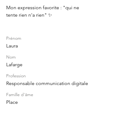
Mon expression favorite : "qui ne 
tente rien n'a rien" ✨
Prénom
Laura
Nom
Lafarge
Profession
Responsable communication digitale
Famille d'âme
Place
Florence JOYEUX
Site :
www.FJ2H.fr
Lieu de consultation sur Annecy : 38