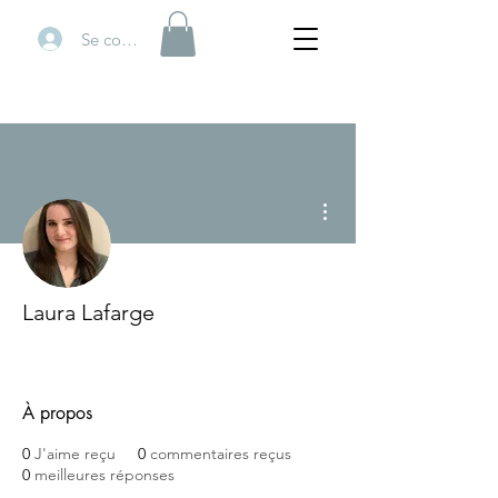
Se connecter
Plus d'actions
Laura Lafarge
Vibre Actions
+
4
À propos
0
J'aime reçu
0
commentaires reçus
0
meilleures réponses