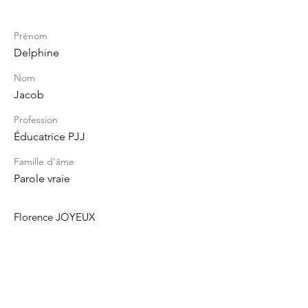
Prénom
Delphine
Nom
Jacob
Profession
Éducatrice PJJ
Famille d'âme
Parole vraie
Florence JOYEUX
Site :
www.FJ2H.fr
Lieu de consultation sur Annecy : 38
avenue de France
Tel:
06 12 77 45 48
contact@covename.com