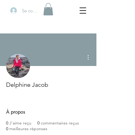
Se connecter
Plus d'actions
Delphine Jacob
Vibre Actions
+
4
À propos
0
J'aime reçu
0
commentaires reçus
0
meilleures réponses