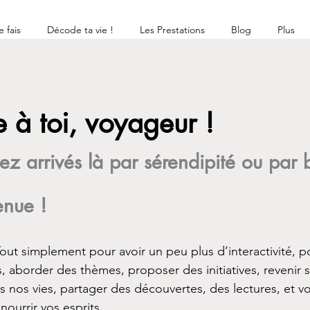
 fais
Décode ta vie !
Les Prestations
Blog
Plus
 à toi, voyageur !
z arrivés là par sérendipité ou par
enue !
out simplement pour avoir un peu plus d’interactivité, po
, aborder des thèmes, proposer des initiatives, revenir s
ns nos vies, partager des découvertes, des lectures, et 
nourrir vos esprits. 