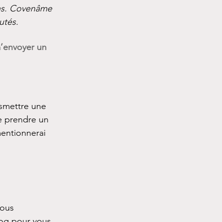
ons. Covenâme 
utés.
m’envoyer un 
nsmettre une 
e prendre un 
mentionnerai 
ous 
log pour vous 