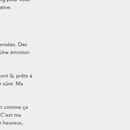
tive.
ensées. Des 
 Une émotion 
sont là, prêts à 
r sûre. Ma 
est comme ça 
 C’est ma 
e heureux, 