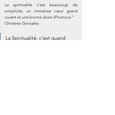
La spiritualité c'est beaucoup de 
simplicité, un immense cœur grand 
ouvert et une bonne dose d'humour."
Christine Gonzales 
La Spiritualité, c'est quand 
même vachement meilleur 
saupoudrée d'une bonne dose 
d'humour et d'auto dérision, 
non ? Parce qu'on s'est incarné 
pour prendre du plaisir !  Alors 
accompagnons tout cela avec 
une belle tranche de rire. Les 
cartes sont distribuées, jouons 
!