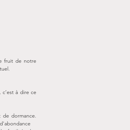
e fruit de notre 
uel. 
c’est à dire ce 
et de dormance. 
t d'abondance