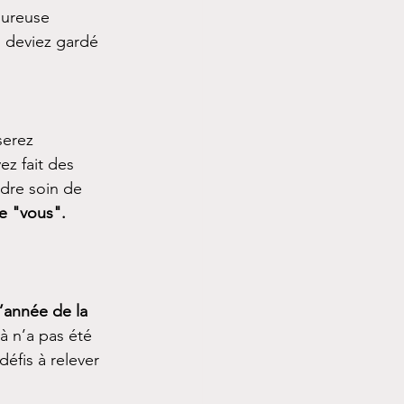
oureuse 
s deviez gardé 
serez 
z fait des 
ndre soin de 
te "vous".
l’année de la 
à n’a pas été 
éfis à relever 