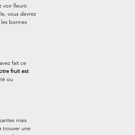
oir fleurir.
le, vous devrez 
 les bonnes 
vez fait ce 
otre fruit est 
té ou 
santes mais 
 trouver une 