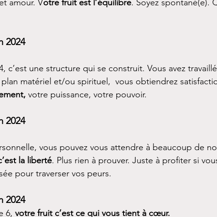
l et amour. V
otre fruit est l’équilibre
. Soyez spontané(e). 
.
n 2024
, c’est une structure qui se construit. Vous avez travaill
 plan matériel et/ou spirituel,  vous obtiendrez satisfacti
nement,
 votre puissance, votre pouvoir. 
n 2024
rsonnelle, vous pouvez vous attendre à beaucoup de no
c’est la liberté
. Plus rien à prouver. Juste à profiter si vou
ssée pour traverser vos peurs.
n 2024
 6, 
votre fruit c’est ce qui vous tient à cœur.  