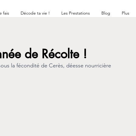
 fais
Décode ta vie !
Les Prestations
Blog
Plus
née de Récolte !
ous la fécondité de Cerès, déesse nourricière