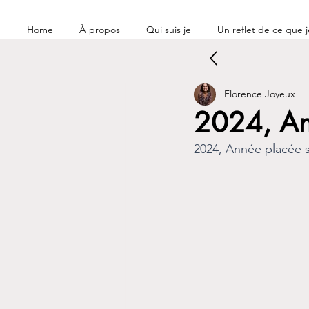
Home
À propos
Qui suis je
Un reflet de ce que je
Florence Joyeux
2024, An
2024, Année placée s