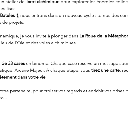
n atelier de 
Tarot alchimique
 pour explorer les énergies collect
nnalisés.
Bateleur)
, nous entrons dans un nouveau cycle : temps des c
 de projets.
amique, je vous invite à plonger dans 
La Roue de la Métapho
u Jeu de l’Oie et des voies alchimiques.
u de 33 cases
 en binôme. Chaque case réserve un message sous 
itiatique, Arcane Majeur. À chaque étape, vous 
tirez une carte
, re
ètement dans votre vie
.
votre partenaire, pour croiser vos regards et enrichir vos prise
sez…