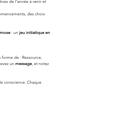
ives de l’année à venir et 
ommencements, des choix 
rmose
 : un 
jeu initiatique en 
forme de : Ressource, 
cevez un 
message
, et notez 
s de conscience. Chaque 