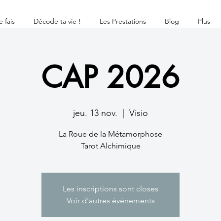
 fais
Décode ta vie !
Les Prestations
Blog
Plus
CAP 2026
jeu. 13 nov.
  |  
Visio
La Roue de la Métamorphose
Les inscriptions sont closes
Voir d'autres événements