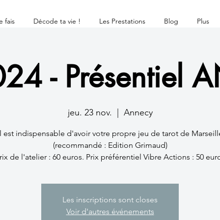
 fais
Décode ta vie !
Les Prestations
Blog
Plus
24 - Présentiel
jeu. 23 nov.
  |  
Annecy
Il est indispensable d'avoir votre propre jeu de tarot de Marseill
(recommandé : Edition Grimaud)
Les inscriptions sont closes
Voir d'autres événements