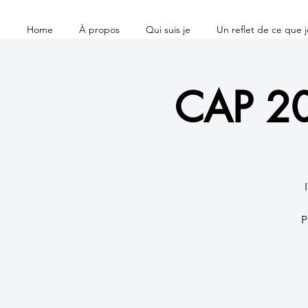
Home
À propos
Qui suis je
Un reflet de ce que je
CAP 20