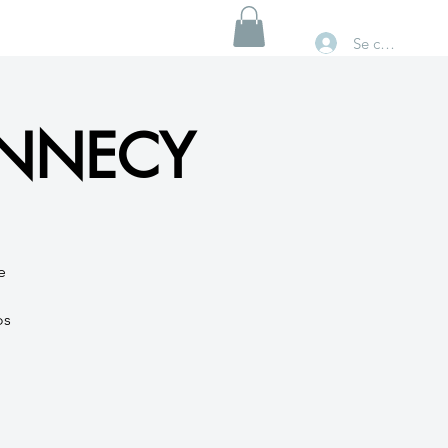
Se connecter
 ANNECY
e